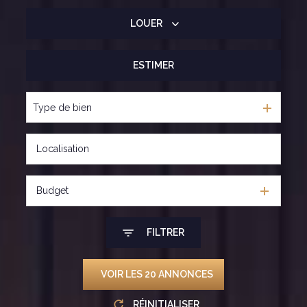
LOUER
De l'ancien
De l'immo pro
ESTIMER
De l'immo pro
Type de bien
Budget
FILTRER
VOIR LES
20
ANNONCES
RÉINITIALISER