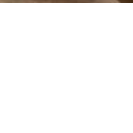
À PROPOS
L'ÈRE IMMOBILIÈRE VOUS
ACCOMPAGNE
Dans un marché aussi vivant et humain que celui de
l’immobilier, faire appel à une
agence immobilière
qui vous
comprend vraiment, ça change tout.
L’ère Immobilière,
votre agence immobilière Rosheim
, s’inscrit dans cette
vision humaine et engagée du métier. Ici, chaque projet, qu’il
s’agisse d’un
achat
ou d’une
vente
, mérite une attention
particulière, une approche sur-mesure, et surtout, une vraie
relation de confiance.
Nous ne sommes pas simplement là pour aligner des chiffres
ou publier des
annonces immobilières
: nous sommes à
vos côtés pour écrire un morceau de votre histoire. Cela fait
plus de dix ans que nous vivons le terrain, que nous