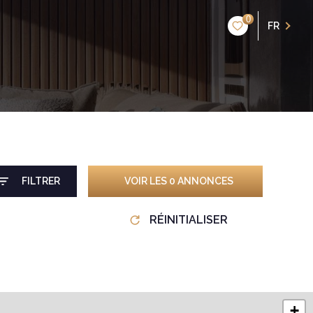
0
FR
FILTRER
VOIR LES
0
ANNONCES
RÉINITIALISER
+