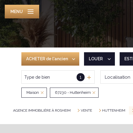
MENU
ACHETER
de l'ancien
LOUER
EST
1
Localisation
Type de bien
De l'ancien
De l'immo pro
De l'immo pro
Maison
67230 - Huttenheim
AGENCE IMMOBILIÈRE À ROSHEIM
VENTE
HUTTENHEIM