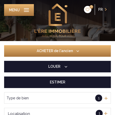
0
FR
MENU
ACHETER
de l'ancien
LOUER
De l'ancien
De l'immo pro
ESTIMER
De l'immo pro
Type de bien
1
1
Localisation