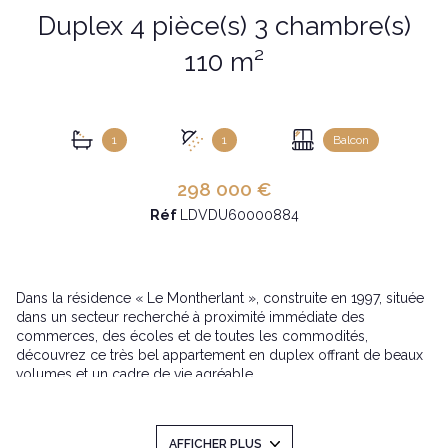
Duplex 4 pièce(s) 3 chambre(s)
110 m²
1
1
Balcon
298 000 €
Réf
LDVDU60000884
Dans la résidence « Le Montherlant », construite en 1997, située
dans un secteur recherché à proximité immédiate des
commerces, des écoles et de toutes les commodités,
découvrez ce très bel appartement en duplex offrant de beaux
volumes et un cadre de vie agréable.
Situé au dernier étage, ce duplex d’une superficie de 110 m²
habitables (142 m² au sol) bénéficie d’une belle luminosité et
d’une organisation idéale pour une vie de famille.
AFFICHER PLUS