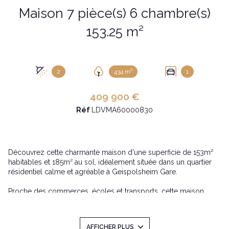
Maison 7 pièce(s) 6 chambre(s)
153.25 m²
2
434 m²
1
409 900 €
Réf
LDVMA60000830
Découvrez cette charmante maison d'une superficie de 153m²
habitables et 185m² au sol, idéalement située dans un quartier
résidentiel calme et agréable à Geispolsheim Gare.
Proche des commerces, écoles et transports, cette maison
bénéficie d'un cadre de vie recherché entre tranquilité et
commodités.
Sur un terrain de 4.34 ares, elle offre de belles prestations, un
AFFICHER PLUS