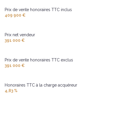
Chauffage individuel : chaudière (gaz)
Prix de vente honoraires TTC inclus
409 900 €
1 garage(s)
Prix net vendeur
2 parking(s)
391 000 €
exposition Sud-Ouest
Prix de vente honoraires TTC exclus
391 000 €
2 niveau(x)
cave
Honoraires TTC à la charge acquéreur
4,83 %
terrasse
interphone