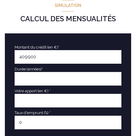
SIMULATION
CALCUL DES MENSUALITÉS
Montant du crédit (en €)*
Durée (années)*
Votre apport (en €) *
Taux d'emprunt (%) *