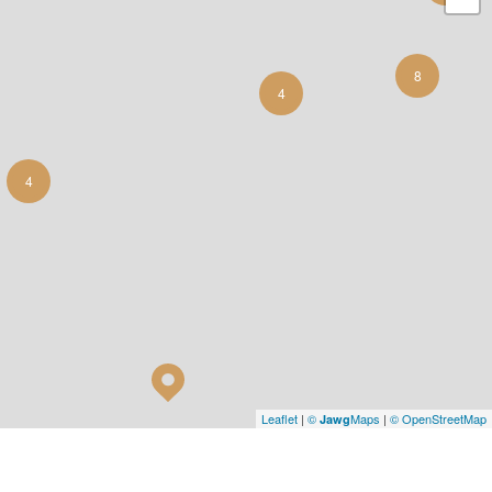
8
4
4
Leaflet
|
©
Maps
|
© OpenStreetMap
Jawg