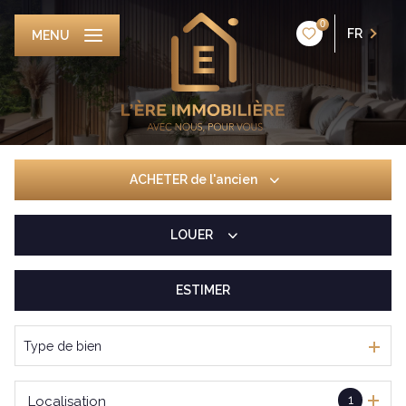
0
FR
MENU
ACHETER
de l'ancien
LOUER
De l'ancien
De l'immo pro
ESTIMER
De l'immo pro
Type de bien
1
Localisation